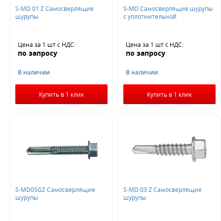
S-MD 01 Z Самосверлящие
S-MD Самосверлящие шурупы
Не нашли ничего подходящего?
шурупы
с уплотнительной
Оставьте заявку - мы найдем то, что вам нужно
Цена за 1 шт
с НДС
:
Цена за 1 шт
с НДС
:
по запросу
по запросу
В наличии
В наличии
Купить в 1 клик
Купить в 1 клик
Жду звонка
S-MD05GZ Самосверлящие
S-MD 03 Z Самосверлящие
шурупы
шурупы