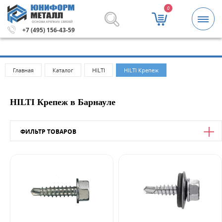
0
ОСНОВА КРЕПКИХ СВЯЗЕЙ
блей.
Метизы и крепежные изделия оптом. Минимальная 
+7 (495) 156-43-59
Главная
Каталог
HILTI
HILTI Крепеж
HILTI Крепеж в Барнауле
ФИЛЬТР ТОВАРОВ
Цена
от
до