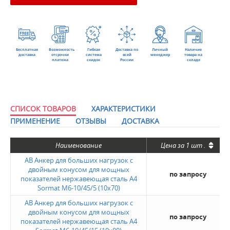
Бесплатная
Возможность
Гибкая
Доставка по
Личный
Наличие
доставка
отсрочки
система
всей
менеджер
товара на
платежа
скидок
России
складе
СПИСОК ТОВАРОВ
ХАРАКТЕРИСТИКИ
ПРИМЕНЕНИЕ
ОТЗЫВЫ
ДОСТАВКА
Наименование
Цена за
1 шт
.
AB Анкер для больших нагрузок с
двойным конусом для мощных
по запросу
показателей нержавеющая сталь A4
Sormat M6-10/45/5 (10х70)
AB Анкер для больших нагрузок с
двойным конусом для мощных
по запросу
показателей нержавеющая сталь A4