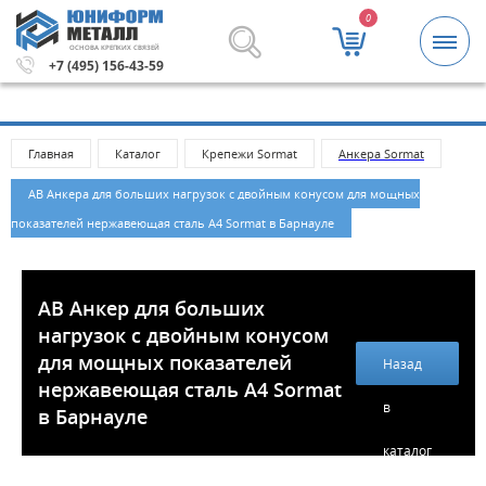
0
ОСНОВА КРЕПКИХ СВЯЗЕЙ
мма заказа 5000 рублей.
Метизы и крепежные изделия о
+7 (495) 156-43-59
Главная
Каталог
Крепежи Sormat
Анкера Sormat
АВ Анкера для больших нагрузок с двойным конусом для мощных
показателей нержавеющая сталь A4 Sormat в Барнауле
AB Анкер для больших
нагрузок с двойным конусом
для мощных показателей
Назад
нержавеющая сталь A4 Sormat
в
в Барнауле
каталог