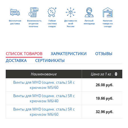
Бесплатная
Возможность
Гибкая
Доставка по
Личный
Наличие
доставка
отсрочки
система
всей
менеджер
товара на
платежа
скидок
России
складе
СПИСОК ТОВАРОВ
ХАРАКТЕРИСТИКИ
ОТЗЫВЫ
ДОСТАВКА
СЕРТИФИКАТЫ
Наименование
Цена за
1 кг
.
Винты для MHD (оцинк. сталь) SR с
26.08 руб.
крючком M5/60
Винты для MHD (оцинк. сталь) SR с
19.66 руб.
крючком M6/40
Винты для MHD (оцинк. сталь) SR с
32.96 руб.
крючком M6/60