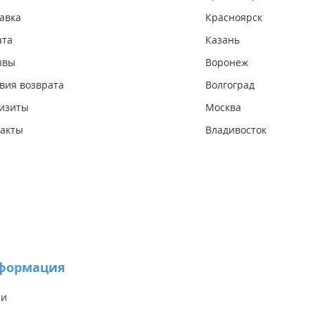
авка
Красноярск
ата
Казань
ывы
Воронеж
вия возврата
Волгоград
изиты
Москва
акты
Владивосток
формация
ии