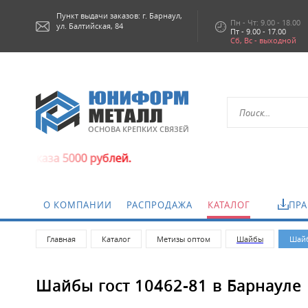
Пункт выдачи заказов: г.
Барнаул,
Пн - Чт: 9.00 - 18.00
ул. Балтийская, 84
Пт - 9.00 - 17.00
Сб, Вс - выходной
ОСНОВА КРЕПКИХ СВЯЗЕЙ
каза 5000 рублей.
О КОМПАНИИ
РАСПРОДАЖА
КАТАЛОГ
ПРА
Главная
Каталог
Метизы оптом
Шайбы
Шайб
Шайбы гост 10462-81 в Барнауле