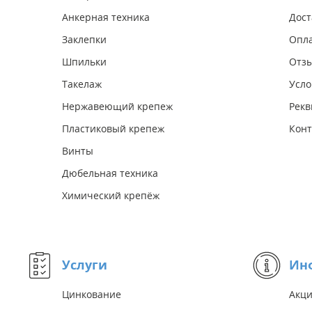
Анкерная техника
Дост
Заклепки
Опл
Шпильки
Отз
Такелаж
Усло
Нержавеющий крепеж
Рекв
Пластиковый крепеж
Конт
Винты
Дюбельная техника
Химический крепёж
Услуги
Ин
Цинкование
Акц