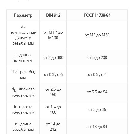
Параметр
DIN 912
ГОСТ 11738-84
d -
номинальный
от М1.4 до
от М3 до М36
диаметр
М100
резьбы, мм
l - длина
от 2 до 300
от 5 до 200
винта, мм
Шаг резьбы,
от 0.3 до 6
от 0.5 до 4
мм
d
- диаметр
от 2.6 до
k
от 5.5 до 54
150
головки, мм
k - высота
от 1.4 до
от 3 до 36
головки, мм
100
b - длина
от 14 до
от 18 до 84
резьбы, мм
212