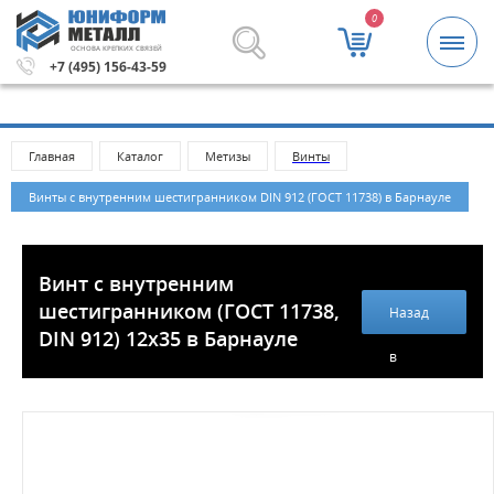
0
ОСНОВА КРЕПКИХ СВЯЗЕЙ
лей.
Метизы и крепежные изделия оптом. Минимальная с
+7 (495) 156-43-59
Главная
Каталог
Метизы
Винты
Винты с внутренним шестигранником DIN 912 (ГОСТ 11738) в Барнауле
Винт с внутренним
шестигранником (ГОСТ 11738,
Назад
DIN 912) 12х35 в Барнауле
в
каталог