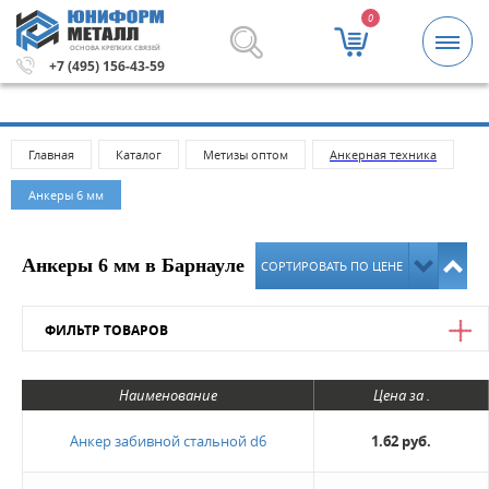
0
ОСНОВА КРЕПКИХ СВЯЗЕЙ
5000 рублей.
Метизы и крепежные изделия оптом. Миним
+7 (495) 156-43-59
Главная
Каталог
Метизы оптом
Анкерная техника
Анкеры 6 мм
Анкеры 6 мм в Барнауле
СОРТИРОВАТЬ ПО ЦЕНЕ
ФИЛЬТР ТОВАРОВ
Цена
Наименование
Цена за .
от
до
Анкер забивной стальной d6
1.62 руб.