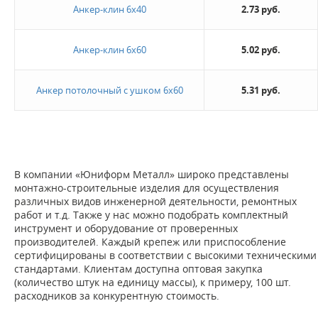
Анкер-клин 6х40
2.73 руб.
Новинка
Анкер-клин 6х60
5.02 руб.
Да
Анкер потолочный с ушком 6х60
5.31 руб.
Величина скидки
10%
20%
В компании «Юниформ Металл» широко представлены
Не нашли ничего подходящего?
монтажно-строительные изделия для осуществления
различных видов инженерной деятельности, ремонтных
Оставьте заявку - мы найдем то, что вам нужно
работ и т.д. Также у нас можно подобрать комплектный
инструмент и оборудование от проверенных
производителей. Каждый крепеж или приспособление
сертифицированы в соответствии с высокими техническими
стандартами. Клиентам доступна оптовая закупка
(количество штук на единицу массы), к примеру, 100 шт.
расходников за конкурентную стоимость.