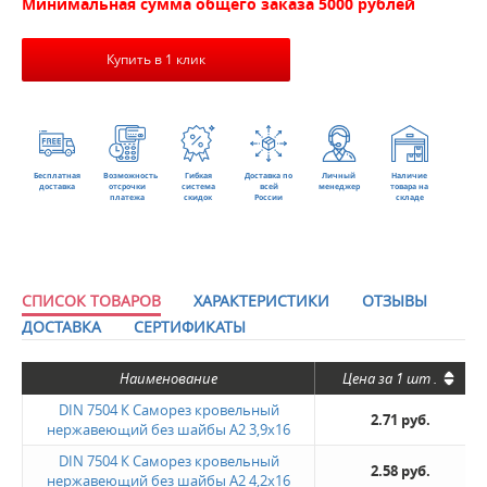
Минимальная сумма общего заказа 5000 рублей
Купить в 1 клик
Бесплатная
Возможность
Гибкая
Доставка по
Личный
Наличие
доставка
отсрочки
система
всей
менеджер
товара на
платежа
скидок
России
складе
СПИСОК ТОВАРОВ
ХАРАКТЕРИСТИКИ
ОТЗЫВЫ
ДОСТАВКА
СЕРТИФИКАТЫ
Наименование
Цена за
1 шт
.
DIN 7504 К Саморез кровельный
2.71 руб.
нержавеющий без шайбы А2 3,9х16
DIN 7504 К Саморез кровельный
2.58 руб.
нержавеющий без шайбы А2 4,2х16