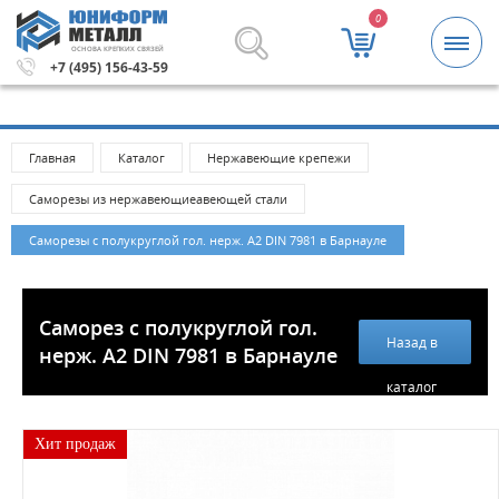
0
ОСНОВА КРЕПКИХ СВЯЗЕЙ
й.
Метизы и крепежные изделия оптом. Минимальная сум
+7 (495) 156-43-59
Главная
Каталог
Нержавеющие крепежи
Саморезы из нержавеющиеавеющей стали
Саморезы с полукруглой гол. нерж. А2 DIN 7981 в Барнауле
Саморез с полукруглой гол.
Назад в
нерж. А2 DIN 7981 в Барнауле
каталог
Хит продаж