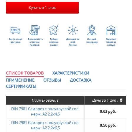
Купить в 1 клик
Бесплатная
Возможность
Гибкая
Доставка по
Личный
Наличие
доставка
отсрочки
система
всей
менеджер
товара на
платежа
скидок
России
складе
СПИСОК ТОВАРОВ
ХАРАКТЕРИСТИКИ
ПРИМЕНЕНИЕ
ОТЗЫВЫ
ДОСТАВКА
СЕРТИФИКАТЫ
Наименование
Цена за
1 шт
.
DIN 7981 Саморез с полукруглой гол.
0.63 руб.
нерж. А2 2,2х4,5
DIN 7981 Саморез с полукруглой гол.
0.56 руб.
нерж. А2 2,2х6,5