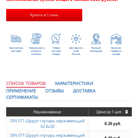
Купить в 1 клик
Бесплатная
Возможность
Гибкая
Доставка по
Личный
Наличие
доставка
отсрочки
система
всей
менеджер
товара на
платежа
скидок
России
складе
СПИСОК ТОВАРОВ
ХАРАКТЕРИСТИКИ
ПРИМЕНЕНИЕ
ОТЗЫВЫ
ДОСТАВКА
СЕРТИФИКАТЫ
Наименование
Цена за
1 шт
.
DIN 571 Шуруп глухарь нержавеющий
8.26 руб.
А2 6х20
DIN 571 Шуруп глухарь нержавеющий
6.49 руб.